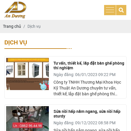
Trang chủ
Dịch vụ
DỊCH VỤ
Tư vấn, thiết kế, lắp đặt bàn ghế phòng
thí nghiệm
Ngày đăng: 06/01/2023 09:22 PM
Công ty TNHH Thương Mại Khoa Học
Kỹ Thuật An Dương chuyên tư vấn,
thiết kế, lắp đặt bàn ghế phòng thí
nghiệm hiện đại chuyên nghiệp, tạo nên
không gian làm việc tiêu chuẩn cho bạn
Sửa nồi hấp nằm ngang, sửa nồi hấp
- Đảm bảo chi phí hợp lý, phù hợp với
sturdy
hầu hết các công ty với quy mô lớn
Ngày đăng: 09/12/2022 08:58 PM
nhỏ.
Sửa nồi hấp nằm ngang, sửa nồi hấp