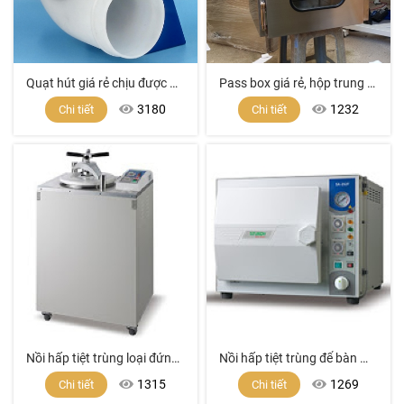
Quạt hút giá rẻ chịu được Acid, dung môi, hóa chất mạnh dùng cho tủ hút khí độc, phòng Lab
Pass box giá rẻ, hộp trung chuyển, cửa đưa hàng phòng sạch, thiết bị phòng sạch, thiết bị phòng vi sinh, cách ly phòng sạch, Pass box giá tốt
3180
1232
Chi tiết
Chi tiết
Nồi hấp tiệt trùng loại đứng model SA-300VF
Nồi hấp tiệt trùng để bàn model SA-252F (24 lít)
1315
1269
Chi tiết
Chi tiết