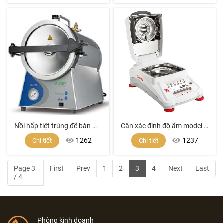
Nồi hấp tiệt trùng để bàn model SA-232 (16 lít )
Cân xác định độ ẩm model BM90
1262
1237
Chi tiết
Chi tiết
Page 3
First
Prev
1
2
3
4
Next
Last
/ 4
Phòng kinh doanh