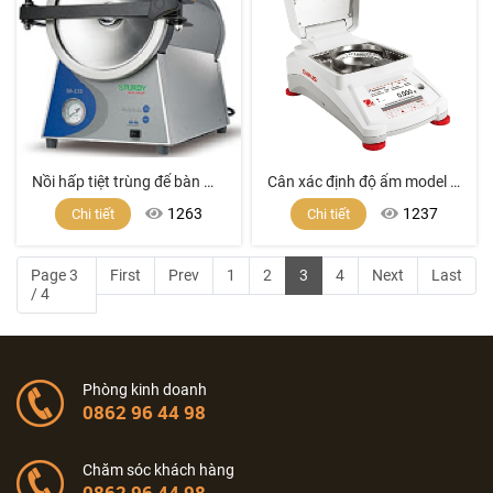
Nồi hấp tiệt trùng để bàn model SA-232 (16 lít )
Cân xác định độ ẩm model BM90
1263
1237
Chi tiết
Chi tiết
Page 3
First
Prev
1
2
3
4
Next
Last
/ 4
Phòng kinh doanh
0862 96 44 98
Chăm sóc khách hàng
0862 96 44 98