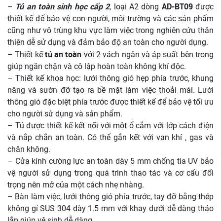
Tủ an toàn sinh học cấp 2
AD-BT09
–
, loại A2 dòng
được
thiết kế để bảo vệ con người, môi trường và các sản phẩm
cũng như vô trùng khu vực làm việc trong nghiên cứu thân
thiện dễ sử dụng và đảm bảo độ an toàn cho người dụng.
tủ an toàn
– Thiết kế
với 2 vách ngăn và áp suất bên trong
giúp ngăn chặn và cô lập hoàn toàn không khí độc.
– Thiết kế khoa học: lưới thông gió hẹp phía trước, khung
nâng và sườn đỡ tạo ra bề mặt làm việc thoải mái. Lưới
thông gió đặc biệt phía trước được thiết kế để bảo vệ tối ưu
cho người sử dụng và sản phẩm.
– Tủ được thiết kế kết nối với một ổ cắm với lớp cách điện
và nắp chắn an toàn. Có thể gắn kết với van khí , gas và
chân không.
– Cửa kính cường lực an toàn dày 5 mm chống tia UV bảo
vệ người sử dụng trong quá trình thao tác và cơ cấu đối
trọng nên mở của một cách nhẹ nhàng.
– Bàn làm việc, lưới thông gió phía trước, tay đỡ bằng thép
không gỉ SUS 304 dày 1.5 mm với khay dưới dễ dàng tháo
lắp giúp vệ sinh dễ dàng.