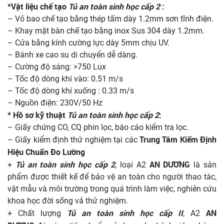
*Vật liệu chế tạo
Tủ an toàn sinh học cấp 2
:
– Vỏ bao chế tạo bằng thép tấm dày 1.2mm sơn tĩnh điện.
– Khay mặt bàn chế tạo bằng inox Sus 304 dày 1.2mm.
– Cửa bằng kính cường lực dày 5mm chịu UV.
– Bánh xe cao su di chuyển dễ dàng.
– Cường độ sáng: >750 Lux
– Tốc độ dòng khí vào: 0.51 m/s
– Tốc độ dòng khí xuống : 0.33 m/s
– Nguồn điện: 230V/50 Hz
* Hồ sơ kỹ thuật
Tủ an toàn sinh học cấp 2
:
– Giấy chứng CO, CQ phin lọc, báo cáo kiểm tra lọc.
Trung Tâm Kiểm Định
– Giấy kiểm định thử nghiệm tại các
Hiệu Chuẩn Đo Lường
Tủ an toàn sinh học cấp 2
AN DƯƠNG
+
, loại A2
là sản
phẩm được thiết kế để bảo vệ an toàn cho người thao tác,
vật mẫu và môi trường trong quá trình làm việc, nghiên cứu
khoa học đời sống vả thử nghiệm.
Tủ an toàn sinh học cấp II
AN
+ Chất lượng
, A2