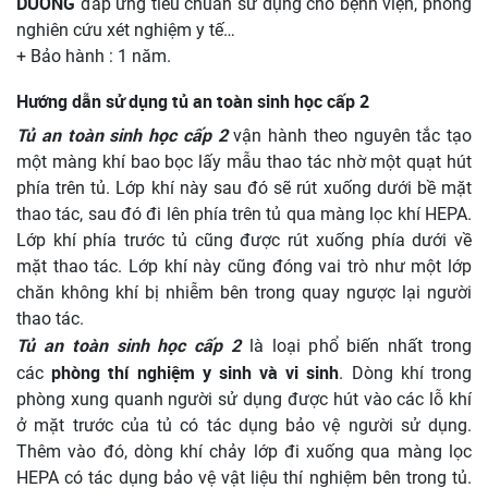
DƯƠNG
đáp ứng tiêu chuẩn sử dụng cho bệnh viện, phòng
nghiên cứu xét nghiệm y tế…
+ Bảo hành : 1 năm.
Hướng dẫn sử dụng tủ an toàn sinh học cấp 2
Tủ an toàn sinh học cấp 2
vận hành theo nguyên tắc tạo
một màng khí bao bọc lấy mẫu thao tác nhờ một quạt hút
phía trên tủ. Lớp khí này sau đó sẽ rút xuống dưới bề mặt
thao tác, sau đó đi lên phía trên tủ qua màng lọc khí HEPA.
Lớp khí phía trước tủ cũng được rút xuống phía dưới về
mặt thao tác. Lớp khí này cũng đóng vai trò như một lớp
chăn không khí bị nhiễm bên trong quay ngược lại người
thao tác.
Tủ an toàn sinh học cấp 2
là loại phổ biến nhất trong
phòng thí nghiệm y sinh và vi sinh
các
. Dòng khí trong
phòng xung quanh người sử dụng được hút vào các lỗ khí
ở mặt trước của tủ có tác dụng bảo vệ người sử dụng.
Thêm vào đó, dòng khí chảy lớp đi xuống qua màng lọc
HEPA có tác dụng bảo vệ vật liệu thí nghiệm bên trong tủ.