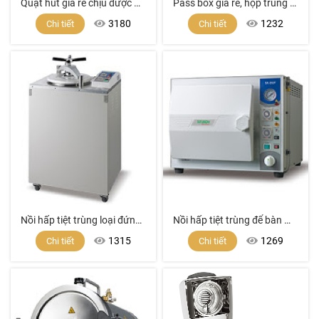
Quạt hút giá rẻ chịu được Acid, dung môi, hóa chất mạnh dùng cho tủ hút khí độc, phòng Lab
Pass box giá rẻ, hộp trung chuyển, cửa đưa hàng phòng sạch, thiết bị phòng sạch, thiết bị phòng vi sinh, cách ly phòng sạch, Pass box giá tốt
3180
1232
Chi tiết
Chi tiết
Nồi hấp tiệt trùng loại đứng model SA-300VF
Nồi hấp tiệt trùng để bàn model SA-252F (24 lít)
1315
1269
Chi tiết
Chi tiết