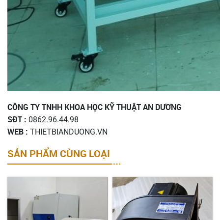
CÔNG TY TNHH KHOA HỌC KỸ THUẬT AN DƯƠNG
SĐT :
0862.96.44.98
WEB :
THIETBIANDUONG.VN
SẢN PHẨM CÙNG LOẠI