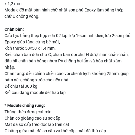
x 1,2 mm.
Module đỡ mặt bàn hình chữ nhật sơn phủ Epoxy làm bằng thép
chữ U chống võng.
Chân bàn:
Cấu tạo bằng thép hộp sơn 02 lớp: lớp 1-sơn tĩnh điện, lớp 2-sơn phủ
Epoxy giúp tăng cứng bề mặt,
kích thước 50×50 x 1,4 mm.
Kiểu chân bàn đơn chữ C, chân bàn đôi chữ H được hàn chắc chắn,
đầu bịt chân bàn bằng nhựa PA chống hơi ẩm và hóa chất xâm
nhập.
Chân tăng: điều chỉnh chiều cao với chênh lệch khoảng 25mm, giúp
bám nền, chống xước cho nền nhà.
Đế chịu tải 300 kg
Kết cấu dạng module dễ tháo lắp
* Module chống rung:
Thùng thép đựng cát mịn
Chân có gioăng cao su sơ cấp
Mặt đá sơ cấp treo độc lập trên cát
Gioăng giữa mặt đá sơ cấp và thứ cấp, mặt đá thứ cấp