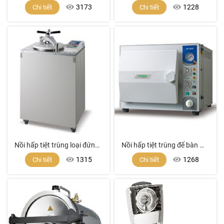
3173
1228
Chi tiết
Chi tiết
Nồi hấp tiệt trùng loại đứng model SA-300VF
Nồi hấp tiệt trùng để bàn model SA-252F (24 lít)
1315
1268
Chi tiết
Chi tiết