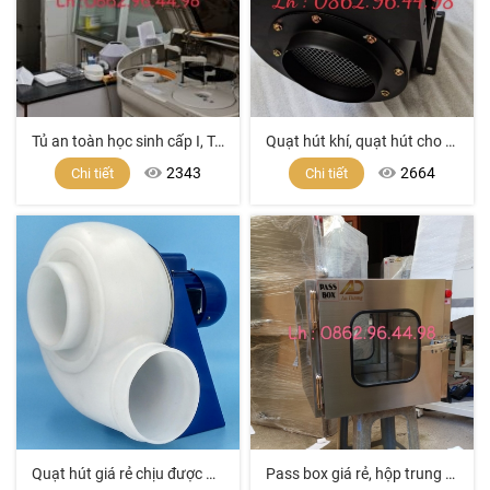
Tủ an toàn học sinh cấp I, Tủ an toàn cấp I
Quạt hút khí, quạt hút cho tủ hút khí độc
2343
2664
Chi tiết
Chi tiết
Quạt hút giá rẻ chịu được Acid, dung môi, hóa chất mạnh dùng cho tủ hút khí độc, phòng Lab
Pass box giá rẻ, hộp trung chuyển, cửa đưa hàng phòng sạch, thiết bị phòng sạch, thiết bị phòng vi sinh, cách ly phòng sạch, Pass box giá tốt