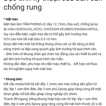
chống rung
* Mặt bàn
Mặt bàn làm TẤM PHENOLIC dày 12.7mm, chịu axit, chống lại sự
ăn mòn H2SO4,HCL,H2O2, CH3COOH,HF,HN03,H3AS04,H3PO4,…
tùy vào điều kiện, ngắn hay dài có thể gây ảnh hưởng nhẹ.
Vị trí cao hơn bề mặt bàn 0,5-10 mm.
Được đặt trên một hệ thống thùng chứa cát có độ nặng,có khả
năng tránh va đập xung quanh gây ảnh hưởng tới quá trình cân.
– Bên trên có khung chắn gió chán tác động của các thiết bị sinh ra
gió làm ảnh hưởng tới quá trình cân mẫu.
Không dẫn điện, phù hợp cho đặt máy, thiết bị…. kết hợp với thao
tác thí nghiệm ngay trên mặt bàn.
* Khung bàn:
Kết cấu modul bởi hệ sắt dầy 1.2mm sơn màu trắng sần gồm 02
lớp: lớp 1 sơn-tĩnh điện, lớp 2-sơn phủ Epoxy giúp tăng cứng bề mặt,
được ghép nối bởi đầu ghép công nghiệp (ốc chìm).
Thanh đỡ ngang: bằng khung thép hộp sơn 02 lớp: lớp 1 sơn-tĩnh
điện, lớp 2-sơn phủ Epoxy giúp tăng cứng bề mặt kích thước 20 x 40