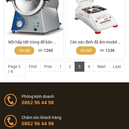
Nồi hấp tiệt trùng để bàn model SA-232 (16 lít )
Cân xác định độ ẩm model BM90
1260
1236
Chi tiết
Chi tiết
Page 3
First
Prev
1
2
3
4
Next
Last
/ 4
Phòng kinh doanh
0862 96 44 98
Chăm sóc khách hàng
0862 96 44 98