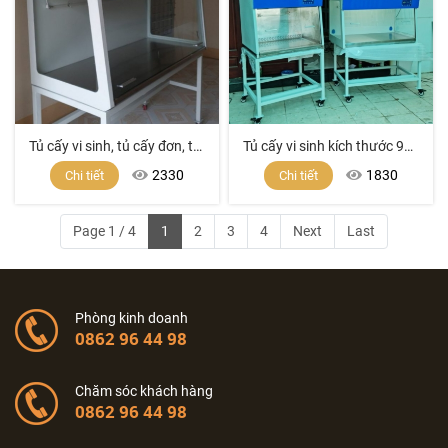
Tủ cấy vi sinh, tủ cấy đơn, tủ cấy sắt sơn tĩnh điện, tủ cấy giá tốt, box cấy giá rẻ, tủ cấy mô, tủ cấy đông trùng hạ thảo, tủ phòng vi sinh, tủ phòng sạch, tủ cấy
Tủ cấy vi sinh kích thước 900mm (cho1 người sử dụng), an toàn sinh học cấp 2
2330
1830
Chi tiết
Chi tiết
Page 1 / 4
1
2
3
4
Next
Last
Phòng kinh doanh
0862 96 44 98
Chăm sóc khách hàng
0862 96 44 98