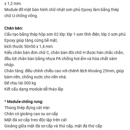
x 1,2 mm.
Module đỡ mặt bàn hình chữ nhật sơn phủ Epoxy làm bằng thép
chữ U chống võng.
Chân bàn:
Cấu tạo bằng thép hộp sơn 02 lớp: lớp 1-sơn tĩnh điện, lớp 2-sơn phủ
Epoxy giúp tăng cứng bề mặt,
kích thước 50×50 x 1,4 mm.
Kiểu chân bàn đơn chữ C, chân bàn đôi chữ H được hàn chắc chắn,
đầu bịt chân bàn bằng nhựa PA chống hơi ẩm và hóa chất xâm
nhập.
Chân tăng: điều chỉnh chiều cao với chênh lệch khoảng 25mm, giúp
bám nền, chống xước cho nền nhà.
Đế chịu tải 300 kg
Kết cấu dạng module dễ tháo lắp
* Module chống rung:
Thùng thép đựng cát mịn
Chân có gioăng cao su sơ cấp
Mặt đá sơ cấp treo độc lập trên cát
Gioăng giữa mặt đá sơ cấp và thứ cấp, mặt đá thứ cấp