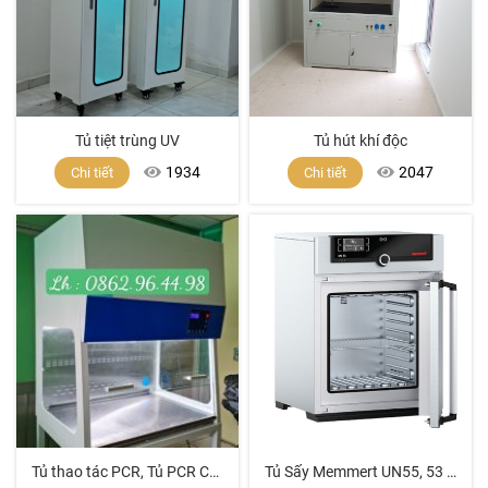
Tủ tiệt trùng UV
Tủ hút khí độc
1934
2047
Chi tiết
Chi tiết
Tủ thao tác PCR, Tủ PCR Cabinets, tủ pcr giá tốt
Tủ Sấy Memmert UN55, 53 Lít