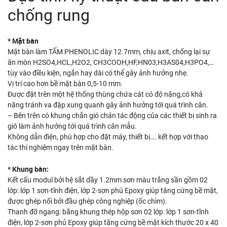
chống rung
* Mặt bàn
Mặt bàn làm TẤM PHENOLIC dày 12.7mm, chịu axit, chống lại sự
ăn mòn H2SO4,HCL,H2O2, CH3COOH,HF,HN03,H3AS04,H3PO4,…
tùy vào điều kiện, ngắn hay dài có thể gây ảnh hưởng nhẹ.
Vị trí cao hơn bề mặt bàn 0,5-10 mm.
Được đặt trên một hệ thống thùng chứa cát có độ nặng,có khả
năng tránh va đập xung quanh gây ảnh hưởng tới quá trình cân.
– Bên trên có khung chắn gió chán tác động của các thiết bị sinh ra
gió làm ảnh hưởng tới quá trình cân mẫu.
Không dẫn điện, phù hợp cho đặt máy, thiết bị…. kết hợp với thao
tác thí nghiệm ngay trên mặt bàn.
* Khung bàn:
Kết cấu modul bởi hệ sắt dầy 1.2mm sơn màu trắng sần gồm 02
lớp: lớp 1 sơn-tĩnh điện, lớp 2-sơn phủ Epoxy giúp tăng cứng bề mặt,
được ghép nối bởi đầu ghép công nghiệp (ốc chìm).
Thanh đỡ ngang: bằng khung thép hộp sơn 02 lớp: lớp 1 sơn-tĩnh
điện, lớp 2-sơn phủ Epoxy giúp tăng cứng bề mặt kích thước 20 x 40