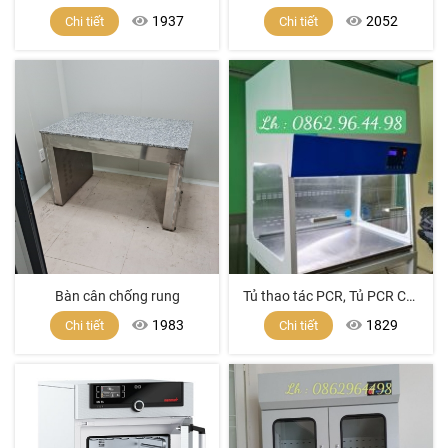
1937
2052
Chi tiết
Chi tiết
Bàn cân chống rung
Tủ thao tác PCR, Tủ PCR Cabinets, tủ pcr giá tốt
1983
1829
Chi tiết
Chi tiết