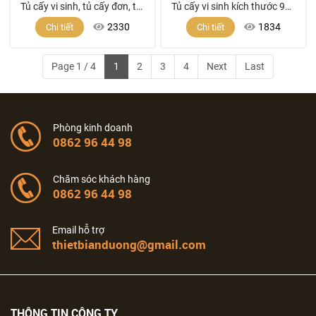
Tủ cấy vi sinh, tủ cấy đơn, tủ cấy sắt sơn tĩnh điện, tủ cấy giá tốt, box cấy giá rẻ, tủ cấy mô, tủ cấy đông trùng hạ thảo, tủ phòng vi sinh, tủ phòng sạch, tủ cấy
Tủ cấy vi sinh kích thước 900mm (cho1 người sử dụng), an toàn sinh học cấp 2
2330
1834
Chi tiết
Chi tiết
Page 1 / 4
1
2
3
4
Next
Last
Phòng kinh doanh
0862 96 44 98
Chăm sóc khách hàng
0862 96 44 98
Email hỗ trợ
thietbianduong@gmail.com
THÔNG TIN CÔNG TY