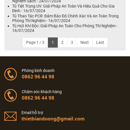
Nghiệm Sạch - 24/07/2024
Tủ Tiệt Trùng UV: Giải Pháp An Toàn Và Hiệu Quả Cho Gia
Đình - 16/07/2024
Tủ Thao Tác PCR: Đảm Bảo Độ Chính Xác Và An Toàn Trong
Phòng Thí Nghiệm - 16/07/2024
Tủ Hút Khí Độc: Giải Pháp An Toàn Cho Phòng Thí Nghiệm -
16/07/2024
Page 1 / 3
1
2
3
Next
Last
Phòng kinh doanh
0862 96 44 98
Chăm sóc khách hàng
0862 96 44 98
Email hỗ trợ
thietbianduong@gmail.com